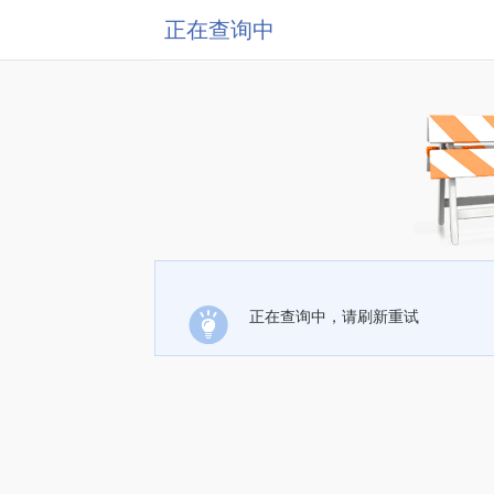
正在查询中
正在查询中，请刷新重试